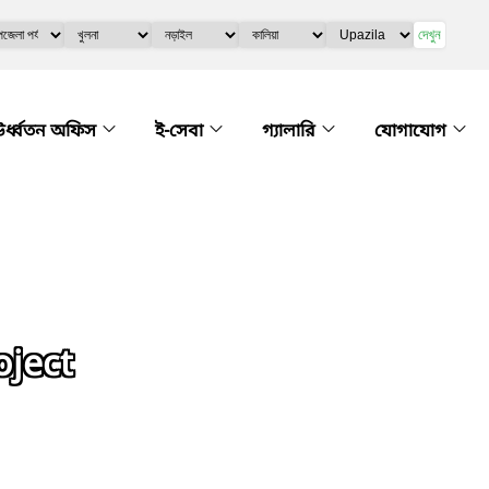
দেখুন
র্ধ্বতন অফিস
ই-সেবা
গ্যালারি
যোগাযোগ
oject