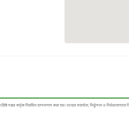
১০৯
শিশু সহায
১৬১
বাংলাদেশ ক
০১৯
মাদকদ্রব্য 
১৬১
ষ্ট দপ্তর কর্তৃক নিয়মিত হালনাগাদ করা হয়। তথ্যের যথার্থতা, নির্ভুলতা ও নির্ভরযোগ্যতা নিশ্
জরুরী অভ্