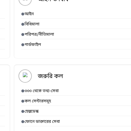
আইন
বিধিমালা
পরিপত্র/নীতিমালা
গার্ডফাইল
জরুরি কল
৩৩৩ থেকে তথ্য-সেবা
কল সেন্টারসমূহ
হেল্পডেস্ক
ফোনে ডাক্তারের সেবা