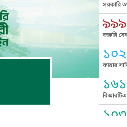
সরকারি তথ
৯৯৯
জরুরি সেব
১০২
ফায়ার সার
১৬১
বিআরটিএ স
১০৩
সুপ্রীম কোর