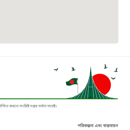
৮
়তা লাইন
০৯
র্মচারী কল্যাণ বোর্ড হটলাইন
০৮৮৮৮৮৮৮
নিয়ন্ত্রণ হটলাইন
১৩
চিত করতে সংশ্লিষ্ট দপ্তর সর্বদা সচেষ্ট।
যন্তরীণ নৌ-পরিবহন হটলাইন
পরিকল্পনা এবং বাস্তবায়ন