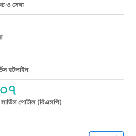
্য ও সেবা
া
্ভিস হটলাইন
০৭
ার্ভিস পোর্টাল (বিএসপি)
্ট হেল্পলাইন